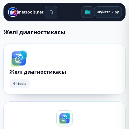
Іздеу құралдары
🇰🇿
Inettools.net
Жүйеге кіру
Желі диагностикасы
Желі диагностикасы
41 tools