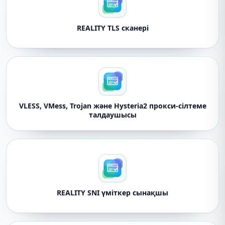
REALITY TLS сканері
VLESS, VMess, Trojan және Hysteria2 прокси-сілтеме
талдаушысы
REALITY SNI үміткер сынақшы