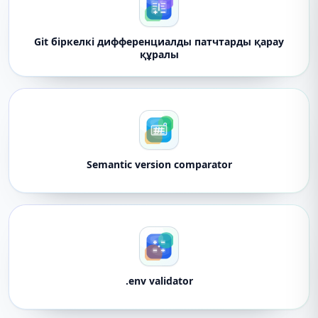
Git біркелкі дифференциалды патчтарды қарау
құралы
Semantic version comparator
.env validator