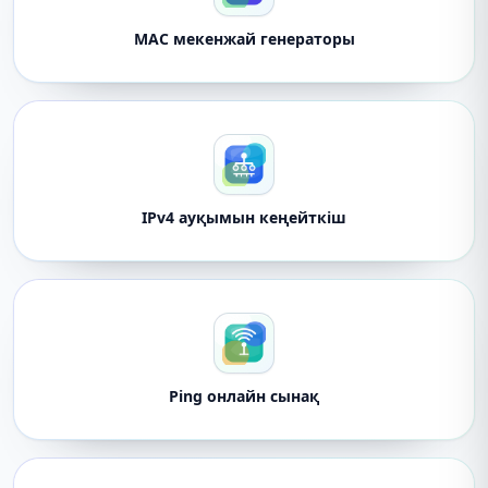
MAC мекенжай генераторы
IPv4 ауқымын кеңейткіш
Ping онлайн сынақ