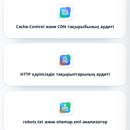
Cache-Control және CDN тақырыбының аудиті
HTTP қауіпсіздік тақырыптарының аудиті
robots.txt және sitemap.xml анализатор