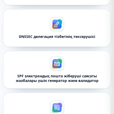
DNSSEC делегация тізбегінің тексерушісі
SPF электрондық пошта жіберуші саясаты
жазбалары үшін генератор және валидатор