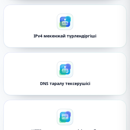
IPv4 мекенжай түрлендіргіші
DNS таралу тексерушісі