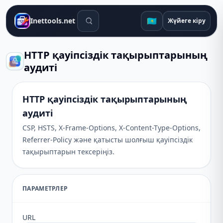
Іздеу құралдары
🇰🇿
Inettools.net
Жүйеге кіру
HTTP қауіпсіздік тақырыптарының
аудиті
HTTP қауіпсіздік тақырыптарының
аудиті
CSP, HSTS, X-Frame-Options, X-Content-Type-Options,
Referrer-Policy және қатысты шолғыш қауіпсіздік
тақырыптарын тексеріңіз.
ПАРАМЕТРЛЕР
URL