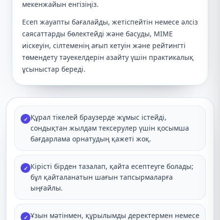
мекенжайын енгізіңіз.
Есеп жауапты бағалайды, жетіспейтін немесе әлсіз
саясаттарды бөлектейді және басуды, MIME
иіскеуін, сілтеменің ағып кетуін және рейтингті
төмендету тәуекелдерін азайту үшін практикалық
ұсыныстар береді.
Құрал тікелей браузерде жұмыс істейді,
✓
сондықтан жылдам тексерулер үшін қосымша
бағдарлама орнатудың қажеті жоқ.
Кірісті бірден тазалап, қайта есептеуге болады;
✓
бұл қайталанатын шағын тапсырмаларға
ыңғайлы.
Ұзын мәтінмен, құрылымды деректермен немесе
✓