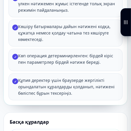
үлкен нәтижемен жұмыс істегенде толық экран
режимін пайдаланыңыз.
Көшіру батырмалары дайын нәтижені кодқа,
✓
құжатқа немесе қолдау чатына тез көшіруге
көмектеседі.
Көп операция детерминирленген: бірдей кіріс
✓
пен параметрлер бірдей нәтиже береді.
Құпия деректер үшін браузерде жергілікті
✓
орындалатын құралдарды қолданып, нәтижені
бөліспес бұрын тексеріңіз.
Басқа құралдар