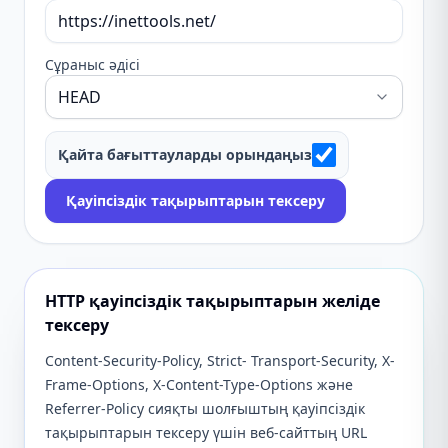
Сұраныс әдісі
Қайта бағыттауларды орындаңыз
Қауіпсіздік тақырыптарын тексеру
HTTP қауіпсіздік тақырыптарын желіде
тексеру
Content-Security-Policy, Strict- Transport-Security, X-
Frame-Options, X-Content-Type-Options және
Referrer-Policy сияқты шолғыштың қауіпсіздік
тақырыптарын тексеру үшін веб-сайттың URL