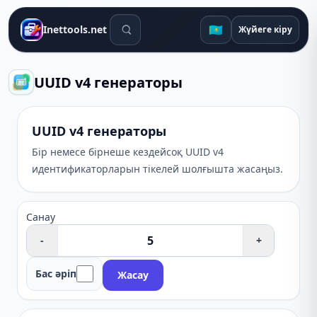
Іздеу құралдары
🇰🇿
Inettools.net
Жүйеге кіру
UUID v4 генераторы
UUID v4 генераторы
Бір немесе бірнеше кездейсоқ UUID v4
идентификаторларын тікелей шолғышта жасаңыз.
Санау
-
+
Бас әріп
Жасау