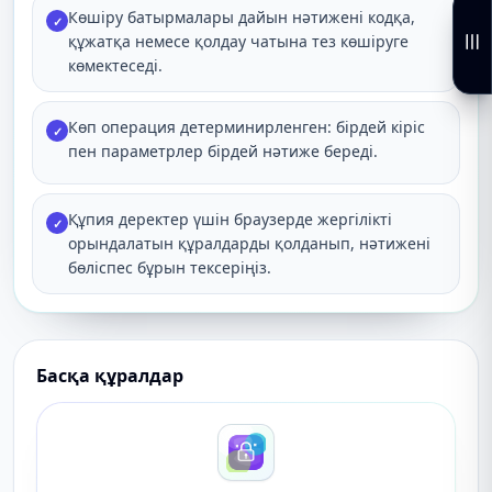
Көшіру батырмалары дайын нәтижені кодқа,
✓
құжатқа немесе қолдау чатына тез көшіруге
көмектеседі.
Көп операция детерминирленген: бірдей кіріс
✓
пен параметрлер бірдей нәтиже береді.
Құпия деректер үшін браузерде жергілікті
✓
орындалатын құралдарды қолданып, нәтижені
бөліспес бұрын тексеріңіз.
Басқа құралдар