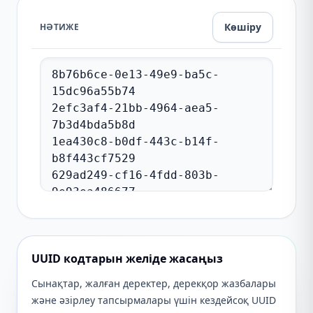
Көшіру
НӘТИЖЕ
UUID кодтарын желіде жасаңыз
Сынақтар, жалған деректер, дерекқор жазбалары
және әзірлеу тапсырмалары үшін кездейсоқ UUID