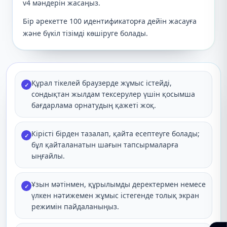
v4 мәндерін жасаңыз.
Бір әрекетте 100 идентификаторға дейін жасауға
және бүкіл тізімді көшіруге болады.
Құрал тікелей браузерде жұмыс істейді,
✓
сондықтан жылдам тексерулер үшін қосымша
бағдарлама орнатудың қажеті жоқ.
Кірісті бірден тазалап, қайта есептеуге болады;
✓
бұл қайталанатын шағын тапсырмаларға
ыңғайлы.
Ұзын мәтінмен, құрылымды деректермен немесе
✓
үлкен нәтижемен жұмыс істегенде толық экран
режимін пайдаланыңыз.