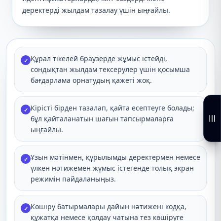
деректерді жылдам тазалау үшін ыңғайлы.
Құрал тікелей браузерде жұмыс істейді,
✓
сондықтан жылдам тексерулер үшін қосымша
бағдарлама орнатудың қажеті жоқ.
Кірісті бірден тазалап, қайта есептеуге болады;
✓
бұл қайталанатын шағын тапсырмаларға
ыңғайлы.
Ұзын мәтінмен, құрылымды деректермен немесе
✓
үлкен нәтижемен жұмыс істегенде толық экран
режимін пайдаланыңыз.
Көшіру батырмалары дайын нәтижені кодқа,
✓
құжатқа немесе қолдау чатына тез көшіруге