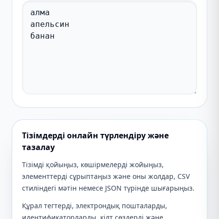
Тізімдерді онлайн түрлендіру және
тазалау
Тізімді қойыңыз, көшірмелерді жойыңыз,
элементтерді сұрыптаңыз және оны жолдар, CSV
стиліндегі мәтін немесе JSON түрінде шығарыңыз.
Құрал тегтерді, электрондық пошталарды,
идентификаторларды, кілт сөздерді және