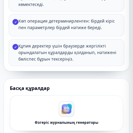
көмектеседі.
Көп операция детерминирленген: бірдей кіріс
✓
пен параметрлер бірдей нәтиже береді.
Құпия деректер үшін браузерде жергілікті
✓
орындалатын құралдарды қолданып, нәтижені
бөліспес бұрын тексеріңіз.
Басқа құралдар
Өзгеріс журналының генераторы