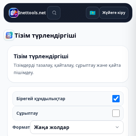
Іздеу құралдары
🇰🇿
Inettools.net
Жүйеге кіру
Тізім түрлендіргіші
Тізім түрлендіргіші
Тізімдерді тазалау, қайталау, сұрыптау және қайта
пішімдеу.
Бірегей құндылықтар
Сұрыптау
Формат