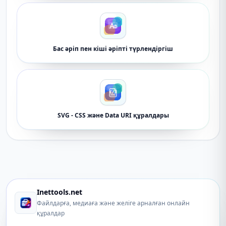
Бас әріп пен кіші әріпті түрлендіргіш
SVG - CSS және Data URI құралдары
Inettools.net
Файлдарға, медиаға және желіге арналған онлайн
құралдар