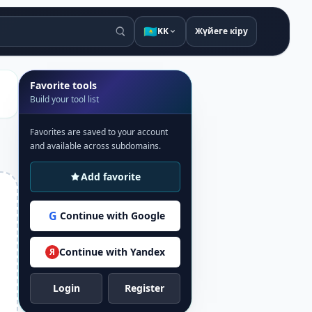
🇰🇿
KK
Жүйеге кіру
Favorite tools
Build your tool list
Favorites are saved to your account
and available across subdomains.
Add favorite
G
Continue with Google
Continue with Yandex
Я
Login
Register