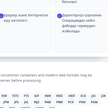
басыңыз.
Браузер және Интернетке
Деректеріңіз қорғалған.
✓
✓
кіру жеткілікті.
Операциядан кейін
файлдар серверден
жойылады.
ts. Uncommon containers and modern web formats may be
server before processing.
EXR
FITS
FTS
GIF
HDR
HEIC
HEIF
ICO
J2C
J2K
JPM
JPS
JXL
MJ2
PAM
PBM
PCX
PDN
PGM