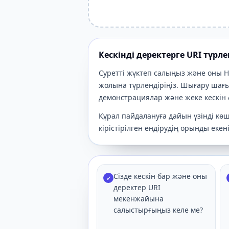
Кескінді деректерге URI түрле
Суретті жүктеп салыңыз және оны H
жолына түрлендіріңіз. Шығару шағы
демонстрациялар және жеке кескін
Құрал пайдалануға дайын үзінді көш
кірістірілген ендірудің орынды екен
Сізде кескін бар және оны
✓
деректер URI
мекенжайына
салыстырғыңыз келе ме?