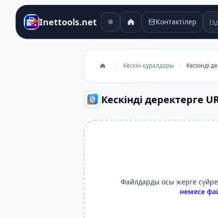
Ізд
Inettools.net
Контактілер
/
Кескін құралдары
/
Кескінді д
Кескінді деректерге UR
Файлдарды осы жерге сүйреп
немесе фа