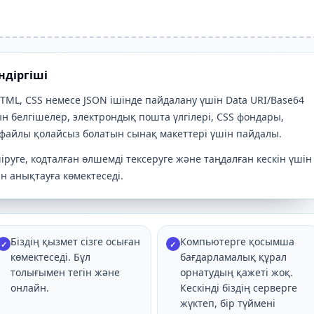
ндіргіші
TML, CSS немесе JSON ішінде пайдалану үшін Data URI/Base64
н белгішелер, электрондық пошта үлгілері, CSS фондары,
 файлы қолайсыз болатын сынақ макеттері үшін пайдалы.
іруге, кодталған өлшемді тексеруге және таңдалған кескін үшін
ін анықтауға көмектеседі.
Біздің қызмет сізге осыған
Компьютерге қосымша
✓
✓
көмектеседі. Бұл
бағдарламалық құрал
толығымен тегін және
орнатудың қажеті жоқ.
онлайн.
Кескінді біздің серверге
жүктеп, бір түймені