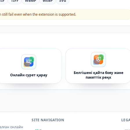
TIF
TIFF
WBMP
WEBP
SVG
still fail even when the extension is supported.
Белгішені қайта бояу және
Онлайн сурет қарау
пакеттік реңк
SITE NAVIGATION
LEG
налған онлайн