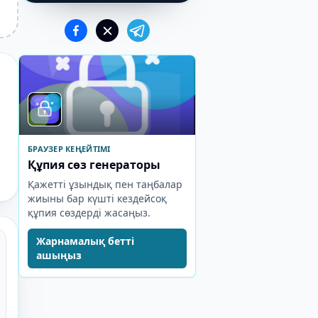
БРАУЗЕР КЕҢЕЙТІМІ
Құпия сөз генераторы
Қажетті ұзындық пен таңбалар
жиыны бар күшті кездейсоқ
құпия сөздерді жасаңыз.
Жарнамалық бетті
ашыңыз