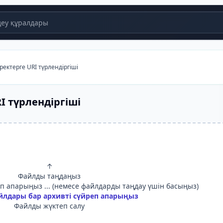
еу құралдары
еректерге URI түрлендіргіші
I түрлендіргіші
↑
Файлды таңдаңыз
 апарыңыз ... (немесе файлдарды таңдау үшін басыңыз)
йлдары бар архивті сүйреп апарыңыз
Файлды жүктеп салу