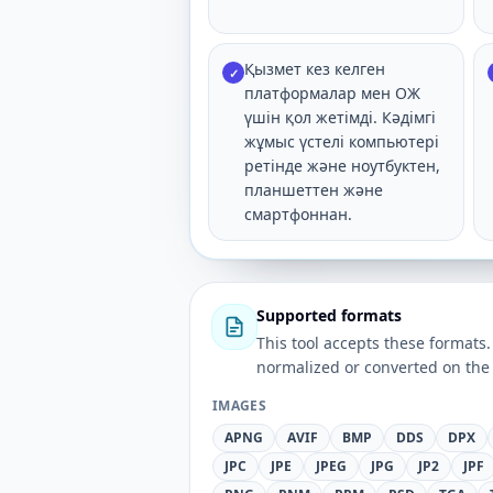
Қызмет кез келген
✓
платформалар мен ОЖ
үшін қол жетімді. Кәдімгі
жұмыс үстелі компьютері
ретінде және ноутбуктен,
планшеттен және
смартфоннан.
Supported formats
This tool accepts these forma
normalized or converted on the 
IMAGES
APNG
AVIF
BMP
DDS
DPX
JPC
JPE
JPEG
JPG
JP2
JPF