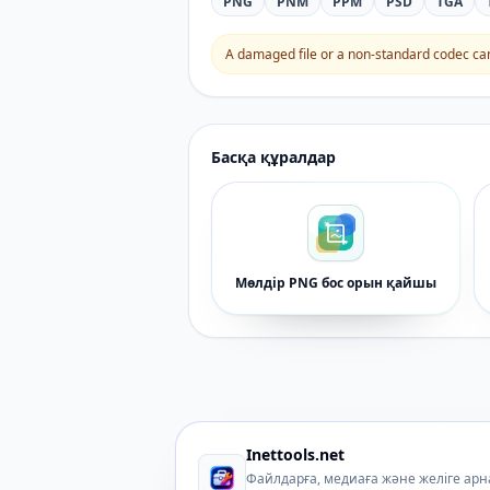
PNG
PNM
PPM
PSD
TGA
A damaged file or a non-standard codec can 
Басқа құралдар
Мөлдір PNG бос орын қайшы
Inettools.net
Файлдарға, медиаға және желіге ар