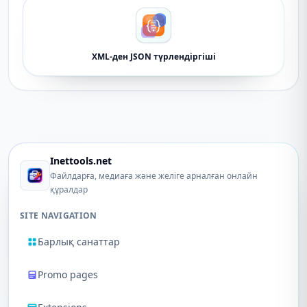
XML-ден JSON түрлендіргіші
Inettools.net
Файлдарға, медиаға және желіге арналған онлайн
құралдар
SITE NAVIGATION
Барлық санаттар
Promo pages