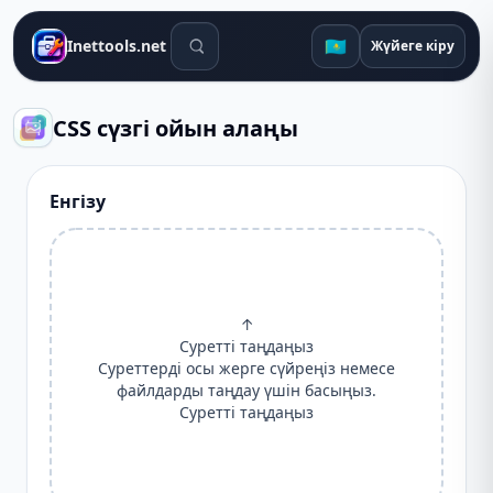
Іздеу құралдары
🇰🇿
Inettools.net
Жүйеге кіру
CSS сүзгі ойын алаңы
Енгізу
↑
Суретті таңдаңыз
Суреттерді осы жерге сүйреңіз немесе
файлдарды таңдау үшін басыңыз.
Суретті таңдаңыз