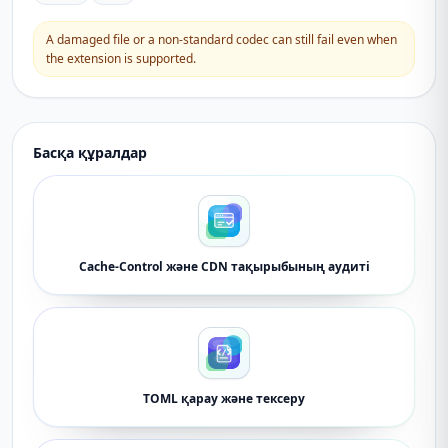
A damaged file or a non-standard codec can still fail even when
the extension is supported.
Басқа құралдар
Cache-Control және CDN тақырыбының аудиті
TOML қарау және тексеру