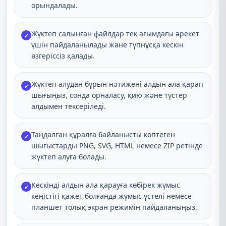
орындалады.
Жүктеп салынған файлдар тек ағымдағы әрекет
✓
үшін пайдаланылады және түпнұсқа кескін
өзгеріссіз қалады.
Жүктеп алудан бұрын нәтижені алдын ала қарап
✓
шығыңыз, сонда орналасу, қию және түстер
алдымен тексеріледі.
Таңдалған құралға байланысты көптеген
✓
шығыстарды PNG, SVG, HTML немесе ZIP ретінде
жүктеп алуға болады.
Кескінді алдын ала қарауға көбірек жұмыс
✓
кеңістігі қажет болғанда жұмыс үстелі немесе
планшет толық экран режимін пайдаланыңыз.