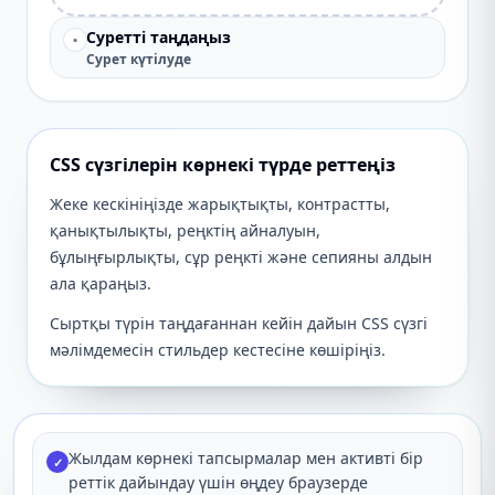
Суретті таңдаңыз
•
Сурет күтілуде
CSS сүзгілерін көрнекі түрде реттеңіз
Жеке кескініңізде жарықтықты, контрастты,
қанықтылықты, реңктің айналуын,
бұлыңғырлықты, сұр реңкті және сепияны алдын
ала қараңыз.
Сыртқы түрін таңдағаннан кейін дайын CSS сүзгі
мәлімдемесін стильдер кестесіне көшіріңіз.
Жылдам көрнекі тапсырмалар мен активті бір
✓
реттік дайындау үшін өңдеу браузерде