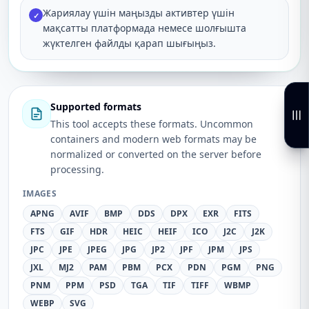
Жариялау үшін маңызды активтер үшін
✓
мақсатты платформада немесе шолғышта
жүктелген файлды қарап шығыңыз.
Supported formats
This tool accepts these formats. Uncommon
containers and modern web formats may be
normalized or converted on the server before
processing.
IMAGES
APNG
AVIF
BMP
DDS
DPX
EXR
FITS
FTS
GIF
HDR
HEIC
HEIF
ICO
J2C
J2K
JPC
JPE
JPEG
JPG
JP2
JPF
JPM
JPS
JXL
MJ2
PAM
PBM
PCX
PDN
PGM
PNG
PNM
PPM
PSD
TGA
TIF
TIFF
WBMP
WEBP
SVG