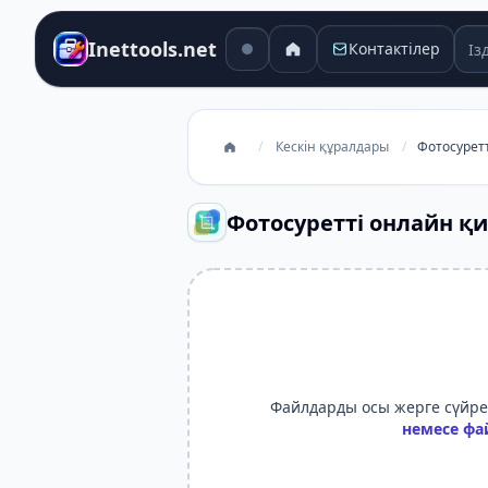
Ізд
Inettools.net
Контактілер
/
Кескін құралдары
/
Фотосурет
Фотосуретті онлайн қ
Файлдарды осы жерге сүйреп
немесе фа