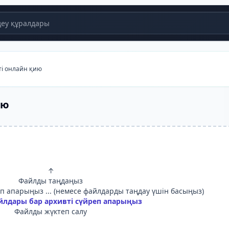
еу құралдары
ті онлайн қию
ию
↑
Файлды таңдаңыз
 апарыңыз ... (немесе файлдарды таңдау үшін басыңыз)
йлдары бар архивті сүйреп апарыңыз
Файлды жүктеп салу