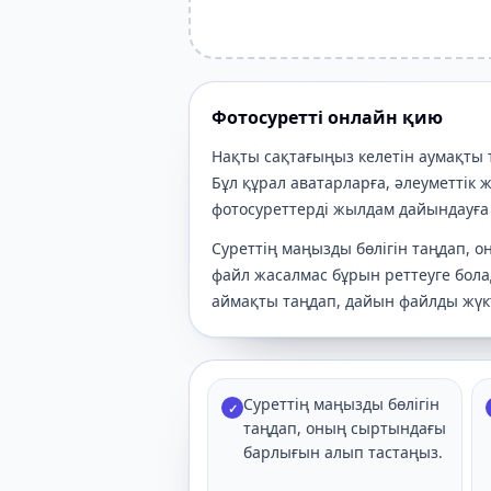
Фотосуретті онлайн қию
Нақты сақтағыңыз келетін аумақты 
Бұл құрал аватарларға, әлеуметтік 
фотосуреттерді жылдам дайындауға
Суреттің маңызды бөлігін таңдап, 
файл жасалмас бұрын реттеуге бола
аймақты таңдап, дайын файлды жүк
Суреттің маңызды бөлігін
✓
таңдап, оның сыртындағы
барлығын алып тастаңыз.