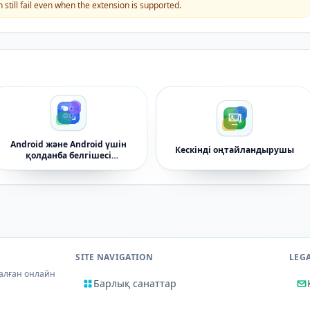
still fail even when the extension is supported.
Android және Android үшін
Кескінді оңтайландырушы
қолданба белгішесі
генераторы
SITE NAVIGATION
LEG
налған онлайн
Барлық санаттар