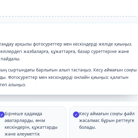
таңдау арқылы фотосуреттер мен кескіндерді желіде қиыңыз.
желілердегі жазбаларға, құжаттарға, базар суреттеріне және
 пайдалы.
оның сыртындағы барлығын алып тастаңыз. Кесу аймағын соңғы
ды. Фотосуреттер мен кескіндерді онлайн қиыңыз: қалатын
теп алыңыз.
Бірнеше қадамда
Кесу аймағын соңғы файл
✓
✓
аватарларды, өнім
жасалмас бұрын реттеуге
кескіндерін, құжаттарды
болады.
және әлеуметтік