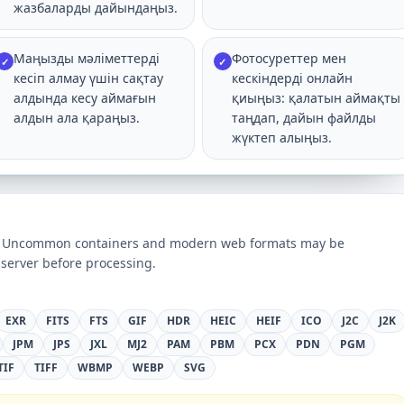
жазбаларды дайындаңыз.
Маңызды мәліметтерді
Фотосуреттер мен
✓
✓
кесіп алмау үшін сақтау
кескіндерді онлайн
алдында кесу аймағын
қиыңыз: қалатын аймақты
алдын ала қараңыз.
таңдап, дайын файлды
жүктеп алыңыз.
ts. Uncommon containers and modern web formats may be
server before processing.
EXR
FITS
FTS
GIF
HDR
HEIC
HEIF
ICO
J2C
J2K
JPM
JPS
JXL
MJ2
PAM
PBM
PCX
PDN
PGM
TIF
TIFF
WBMP
WEBP
SVG