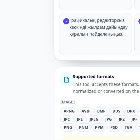
Графикалық редакторсыз
✓
кескінді жылдам дайындау
құралын пайдаланыңыз.
Supported formats
This tool accepts these forma
normalized or converted on the 
IMAGES
APNG
AVIF
BMP
DDS
DPX
JPC
JPE
JPEG
JPG
JP2
JPF
PNG
PNM
PPM
PSD
TGA