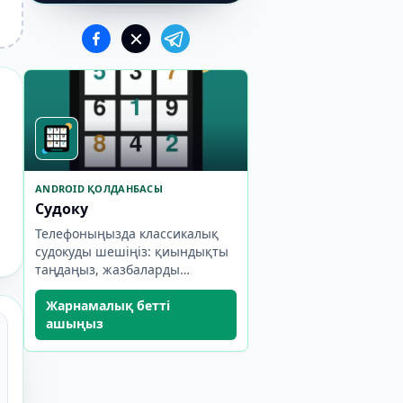
ANDROID ҚОЛДАНБАСЫ
Судоку
Телефоныңызда классикалық
судокуды шешіңіз: қиындықты
таңдаңыз, жазбаларды
пайдаланыңыз және
үлгеріміңізді қадағалаңыз.
Жарнамалық бетті
ашыңыз