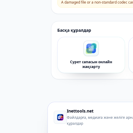
A damaged file or a non-standard codec can 
Басқа құралдар
Сурет сапасын онлайн
жақсарту
Inettools.net
Файлдарға, медиаға және желіге ар
құралдар