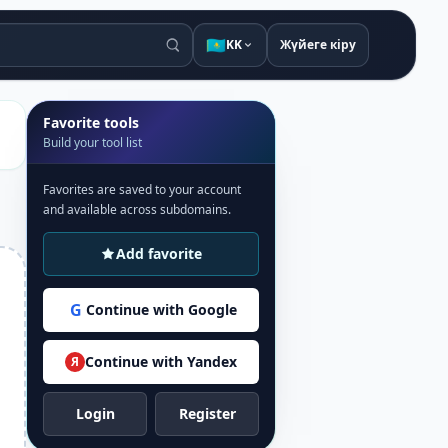
🇰🇿
KK
Жүйеге кіру
Favorite tools
Build your tool list
Favorites are saved to your account
and available across subdomains.
Add favorite
G
Continue with Google
Continue with Yandex
Я
Login
Register