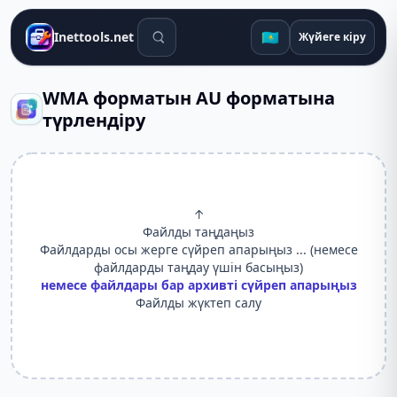
Іздеу құралдары
🇰🇿
Inettools.net
Жүйеге кіру
WMA форматын AU форматына
түрлендіру
↑
Файлды таңдаңыз
Файлдарды осы жерге сүйреп апарыңыз ... (немесе
файлдарды таңдау үшін басыңыз)
немесе файлдары бар архивті сүйреп апарыңыз
Файлды жүктеп салу