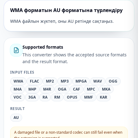
WMA форматын AU форматына түрлендіру
WMA файлын жүктеп, оны AU ретінде сақтаңыз.
Supported formats
This converter shows the accepted source formats
and the result format.
INPUT FILES
WMA
FLAC
MP2
MP3
MPGA
WAV
OGG
M4A
M4P
M4R
OGA
CAF
MPC
MKA
VOC
3GA
RA
RM
OPUS
MMF
KAR
RESULT
AU
A damaged file or a non-standard codec can still fail even when