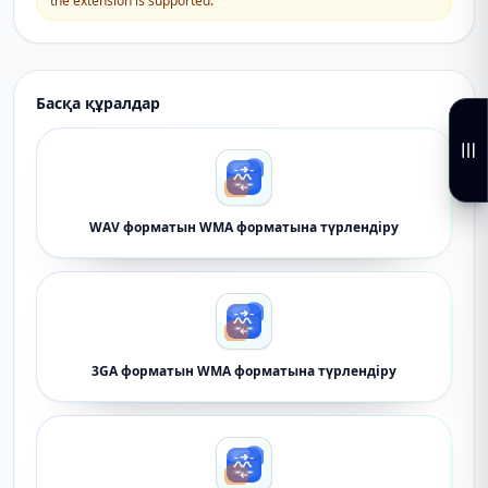
the extension is supported.
Басқа құралдар
WAV форматын WMA форматына түрлендіру
3GA форматын WMA форматына түрлендіру