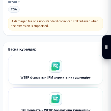
RESULT
TGA
A damaged file or a non-standard codec can still fail even when
the extension is supported.
Басқа құралдар
WEBP форматын JPM форматына түрлендіру
ERF форматын WEBP форматына түрлендіру