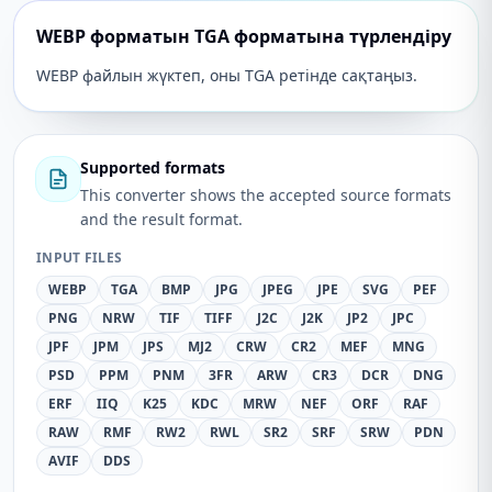
WEBP форматын TGA форматына түрлендіру
WEBP файлын жүктеп, оны TGA ретінде сақтаңыз.
Supported formats
This converter shows the accepted source formats
and the result format.
INPUT FILES
WEBP
TGA
BMP
JPG
JPEG
JPE
SVG
PEF
PNG
NRW
TIF
TIFF
J2C
J2K
JP2
JPC
JPF
JPM
JPS
MJ2
CRW
CR2
MEF
MNG
PSD
PPM
PNM
3FR
ARW
CR3
DCR
DNG
ERF
IIQ
K25
KDC
MRW
NEF
ORF
RAF
RAW
RMF
RW2
RWL
SR2
SRF
SRW
PDN
AVIF
DDS