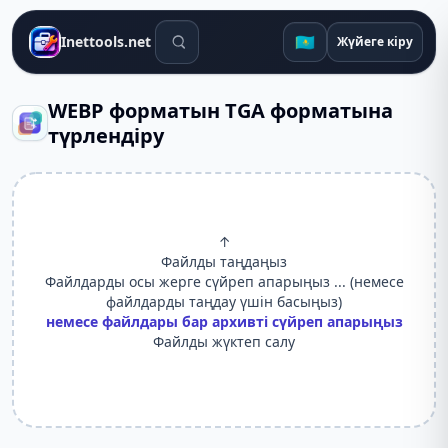
Іздеу құралдары
🇰🇿
Inettools.net
Жүйеге кіру
WEBP форматын TGA форматына
түрлендіру
↑
Файлды таңдаңыз
Файлдарды осы жерге сүйреп апарыңыз ... (немесе
файлдарды таңдау үшін басыңыз)
немесе файлдары бар архивті сүйреп апарыңыз
Файлды жүктеп салу