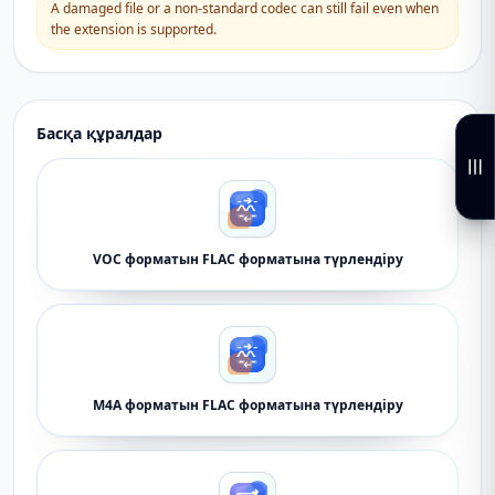
A damaged file or a non-standard codec can still fail even when
the extension is supported.
Басқа құралдар
VOC форматын FLAC форматына түрлендіру
M4A форматын FLAC форматына түрлендіру