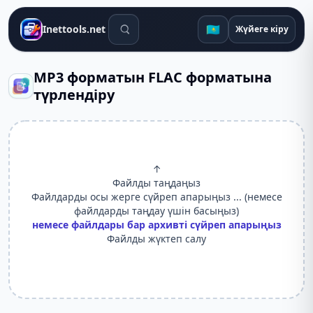
Іздеу құралдары
🇰🇿
Inettools.net
Жүйеге кіру
MP3 форматын FLAC форматына
түрлендіру
↑
Файлды таңдаңыз
Файлдарды осы жерге сүйреп апарыңыз ... (немесе
файлдарды таңдау үшін басыңыз)
немесе файлдары бар архивті сүйреп апарыңыз
Файлды жүктеп салу