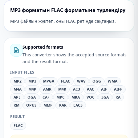
MP3 форматын FLAC форматына түрлендіру
MP3 файлын жүктеп, оны FLAC ретінде сақтаңыз.
Supported formats
This converter shows the accepted source formats
and the result format.
INPUT FILES
MP2
MP3
MPGA
FLAC
WAV
OGG
WMA
M4A
M4P
AMR
M4R
AC3
AAC
AIF
AIFF
APE
OGA
CAF
MPC
MKA
VOC
3GA
RA
RM
OPUS
MMF
KAR
EAC3
RESULT
FLAC