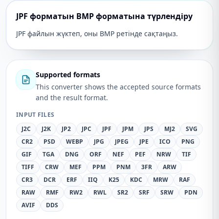
JPF форматын BMP форматына түрлендіру
JPF файлын жүктеп, оны BMP ретінде сақтаңыз.
Supported formats
This converter shows the accepted source formats
and the result format.
INPUT FILES
J2C
J2K
JP2
JPC
JPF
JPM
JPS
MJ2
SVG
CR2
PSD
WEBP
JPG
JPEG
JPE
ICO
PNG
GIF
TGA
DNG
ORF
NEF
PEF
NRW
TIF
TIFF
CRW
MEF
PPM
PNM
3FR
ARW
CR3
DCR
ERF
IIQ
K25
KDC
MRW
RAF
RAW
RMF
RW2
RWL
SR2
SRF
SRW
PDN
AVIF
DDS