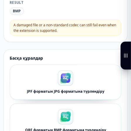
RESULT
BMP
A damaged file or a non-standard codec can still fail even when
the extension is supported.
Басқа құралдар
JPF форматын JPG форматына түрлендіру
ORF форматын BMP форматына түрлендіру