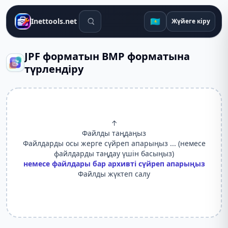
Іздеу құралдары
🇰🇿
Inettools.net
Жүйеге кіру
JPF форматын BMP форматына
түрлендіру
↑
Файлды таңдаңыз
Файлдарды осы жерге сүйреп апарыңыз ... (немесе
файлдарды таңдау үшін басыңыз)
немесе файлдары бар архивті сүйреп апарыңыз
Файлды жүктеп салу