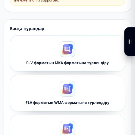
the extension is supported.
Басқа құралдар
FLV форматын MKA форматына түрлендіру
FLV форматын WMA форматына түрлендіру