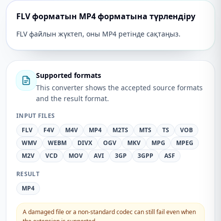
FLV форматын MP4 форматына түрлендіру
FLV файлын жүктеп, оны MP4 ретінде сақтаңыз.
Supported formats
This converter shows the accepted source formats
and the result format.
INPUT FILES
FLV
F4V
M4V
MP4
M2TS
MTS
TS
VOB
WMV
WEBM
DIVX
OGV
MKV
MPG
MPEG
M2V
VCD
MOV
AVI
3GP
3GPP
ASF
RESULT
MP4
A damaged file or a non-standard codec can still fail even when