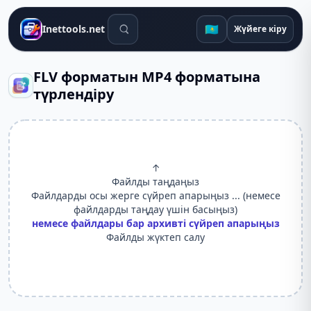
Іздеу құралдары
🇰🇿
Inettools.net
Жүйеге кіру
FLV форматын MP4 форматына
түрлендіру
↑
Файлды таңдаңыз
Файлдарды осы жерге сүйреп апарыңыз ... (немесе
файлдарды таңдау үшін басыңыз)
немесе файлдары бар архивті сүйреп апарыңыз
Файлды жүктеп салу