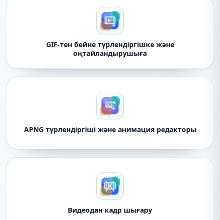
GIF-тен бейне түрлендіргішке және
оңтайландырушыға
APNG түрлендіргіші және анимация редакторы
Видеодан кадр шығару