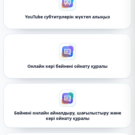
YouTube субтитрлерін жүктеп алыңыз
Онлайн кері бейнені ойнату құралы
Бейнені онлайн айналдыру, шағылыстыру және
кері ойнату құралы