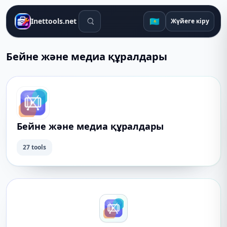
Іздеу құралдары
🇰🇿
Inettools.net
Жүйеге кіру
Бейне және медиа құралдары
Бейне және медиа құралдары
27 tools