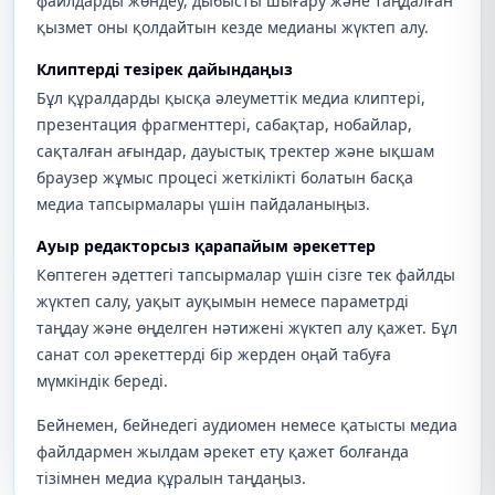
файлдарды жөндеу, дыбысты шығару және таңдалған
қызмет оны қолдайтын кезде медианы жүктеп алу.
Клиптерді тезірек дайындаңыз
Бұл құралдарды қысқа әлеуметтік медиа клиптері,
презентация фрагменттері, сабақтар, нобайлар,
сақталған ағындар, дауыстық тректер және ықшам
браузер жұмыс процесі жеткілікті болатын басқа
медиа тапсырмалары үшін пайдаланыңыз.
Ауыр редакторсыз қарапайым әрекеттер
Көптеген әдеттегі тапсырмалар үшін сізге тек файлды
жүктеп салу, уақыт ауқымын немесе параметрді
таңдау және өңделген нәтижені жүктеп алу қажет. Бұл
санат сол әрекеттерді бір жерден оңай табуға
мүмкіндік береді.
Бейнемен, бейнедегі аудиомен немесе қатысты медиа
файлдармен жылдам әрекет ету қажет болғанда
тізімнен медиа құралын таңдаңыз.