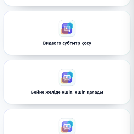
Видеого субтитр қосу
Бейне желіде өшіп, өшіп қалады