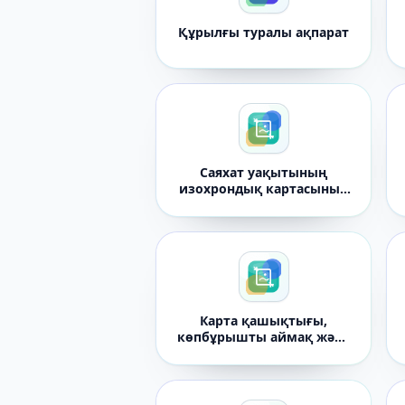
Құрылғы туралы ақпарат
Саяхат уақытының
изохрондық картасының
генераторы
Карта қашықтығы,
көпбұрышты аймақ және
компасты өлшегіш