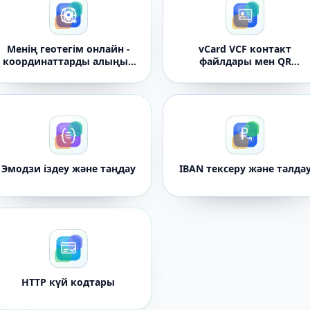
Менің геотегім онлайн -
vCard VCF контакт
координаттарды алыңыз
файлдары мен QR
және орналасқан жерді
кодтары үшін генератор
бөлісіңіз
Эмодзи іздеу және таңдау
IBAN тексеру және талда
HTTP күй кодтары