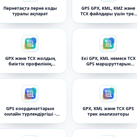
Пернетақта перне коды
GPS GPX, KML, KMZ және
туралы ақпарат
TCX файлдары үшін трек
қарау құралы
GPX және TCX жолдың
Екі GPX, KML немесе TCX
биіктік профилінің
GPS маршруттарын
генераторы
салыстыру
GPS координаттарын
GPX, KML және TCX GPS
онлайн түрлендіргіші -
трек анализаторы
DMS, UTM, Geohash және
плиткалар