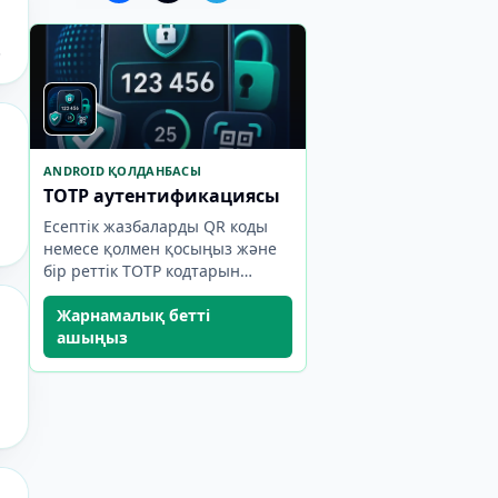
ANDROID ҚОЛДАНБАСЫ
TOTP аутентификациясы
Есептік жазбаларды QR коды
немесе қолмен қосыңыз және
бір реттік TOTP кодтарын
тікелей құрылғыда жасаңыз.
Жарнамалық бетті
ашыңыз