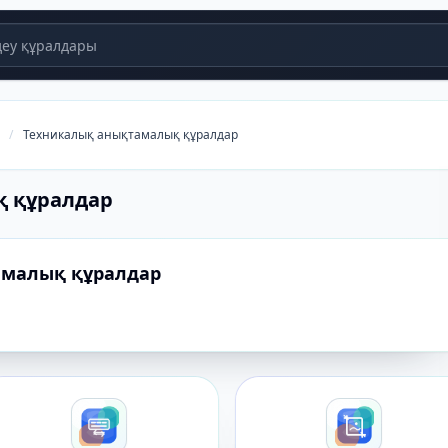
еу құралдары
/
Техникалық анықтамалық құралдар
қ құралдар
амалық құралдар