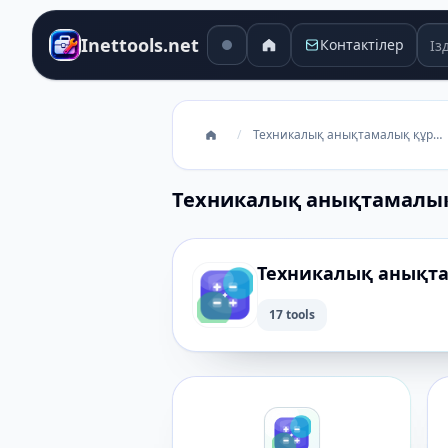
Ізд
Inettools.net
Контактілер
/
Техникалық анықтамалық құралдар
Техникалық анықтамалы
Техникалық анықт
17 tools