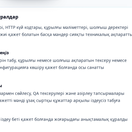
ұралдар
, HTTP күй кодтары, құрылғы мәліметтері, шолғыш деректері
е жиі қажет болатын басқа мәндер сияқты техникалық ақпаратт
еңіз
үрін табу, құрылғы немесе шолғыш ақпаратын тексеру немесе
конфигурацияға көшіру қажет болғанда осы санатты
ы
рмен сөйлесу, QA тексерулері және әзірлеу тапсырмалары
ажетті мәнді ұзақ сыртқы құжаттар арқылы іздеусіз табуға
 іздеу беті қажет болғанда жоғарыдағы анықтамалық құралды