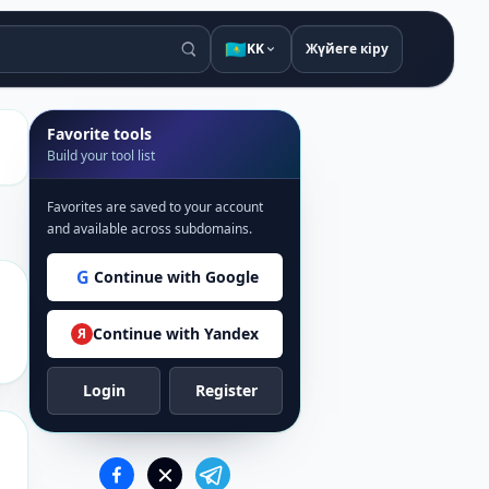
🇰🇿
KK
Жүйеге кіру
Favorite tools
Build your tool list
Favorites are saved to your account
and available across subdomains.
G
Continue with Google
Continue with Yandex
Я
Login
Register