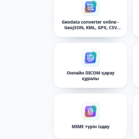
Geodata converter online -
GeoJSON, KML, GPX, CSV
and JSON
Онлайн DICOM қарау
құралы
MIME түрін іздеу