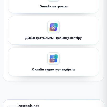
Онлайн метроном
Дыбыс қаттылығын қалыпқа келтіру
Онлайн аудио түрлендіргіш
Inettools.net