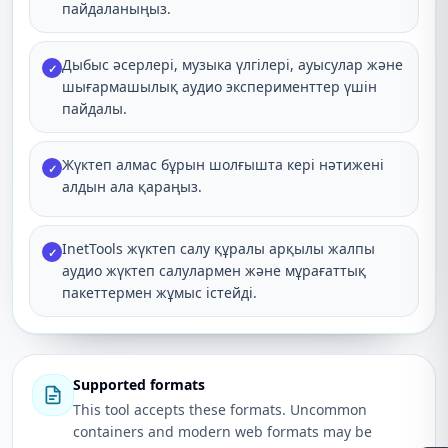
пайдаланыңыз.
Дыбыс әсерлері, музыка үлгілері, ауысулар және
✓
шығармашылық аудио эксперименттер үшін
пайдалы.
Жүктеп алмас бұрын шолғышта кері нәтижені
✓
алдын ала қараңыз.
InetTools жүктеп салу құралы арқылы жалпы
✓
аудио жүктеп салулармен және мұрағаттық
пакеттермен жұмыс істейді.
Supported formats
This tool accepts these formats. Uncommon
containers and modern web formats may be