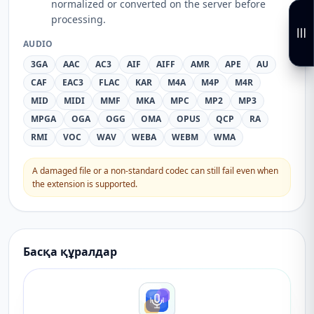
normalized or converted on the server before
processing.
AUDIO
3GA
AAC
AC3
AIF
AIFF
AMR
APE
AU
CAF
EAC3
FLAC
KAR
M4A
M4P
M4R
MID
MIDI
MMF
MKA
MPC
MP2
MP3
MPGA
OGA
OGG
OMA
OPUS
QCP
RA
RMI
VOC
WAV
WEBA
WEBM
WMA
A damaged file or a non-standard codec can still fail even when
the extension is supported.
Басқа құралдар