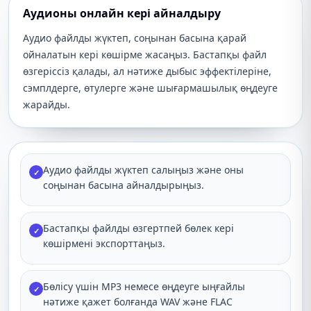
Аудионы онлайн кері айналдыру
Аудио файлды жүктеп, соңынан басына қарай
ойналатын кері көшірме жасаңыз. Бастапқы файл
өзгеріссіз қалады, ал нәтиже дыбыс эффектілеріне,
сэмплдерге, өтулерге және шығармашылық өңдеуге
жарайды.
Аудио файлды жүктеп салыңыз және оны
✓
соңынан басына айналдырыңыз.
Бастапқы файлды өзгертпей бөлек кері
✓
көшірмені экспорттаңыз.
Бөлісу үшін MP3 немесе өңдеуге ыңғайлы
✓
нәтиже қажет болғанда WAV және FLAC