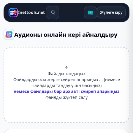
Іздеу құралдары
🇰🇿
Inettools.net
Жүйеге кіру
Аудионы онлайн кері айналдыру
↑
Файлды таңдаңыз
Файлдарды осы жерге сүйреп апарыңыз ... (немесе
файлдарды таңдау үшін басыңыз)
немесе файлдары бар архивті сүйреп апарыңыз
Файлды жүктеп салу